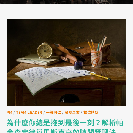
PM
/
TEAM-LEADER
/
一般同仁
/
敏捷企業
/
數位轉型
為什麼你總是拖到最後一刻？解析帕
金森定律與馬斯克高效時間管理法