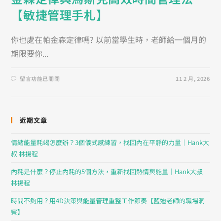
【敏捷管理手札】
你也處在帕金森定律嗎? 以前當學生時，老師給一個月的
期限要你...
留言功能已關閉
11 2 月, 2026
近期文章
情緒能量耗竭怎麼辦？3個儀式感練習，找回內在平靜的力量｜Hank大
叔 林揚程
內耗是什麼？停止內耗的5個方法，重新找回熱情與能量｜Hank大叔
林揚程
時間不夠用？用4D決策與能量管理重整工作節奏【藍迪老師的職場洞
察】