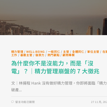
精力管理
/
WELL-BEING
/
一般同仁
/
主管
/
全體同仁
/
單位主管
/
在
工作
/
基層主管
/
復原力
/
熱門觀點
/
顧問專欄
為什麼你不是沒能力，而是「沒
電」？｜精力管理崩盤的 7 大徵兆
文｜林揚程 Hank 沒有做好精力管理，你即將面臨「精力
破產...
留言功能已關閉
27 11 月, 20