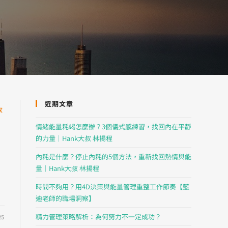
近期文章
家
情緒能量耗竭怎麼辦？3個儀式感練習，找回內在平靜
的力量｜Hank大叔 林揚程
內耗是什麼？停止內耗的5個方法，重新找回熱情與能
量｜Hank大叔 林揚程
時間不夠用？用4D決策與能量管理重整工作節奏【藍
迪老師的職場洞察】
精力管理策略解析：為何努力不一定成功？
25