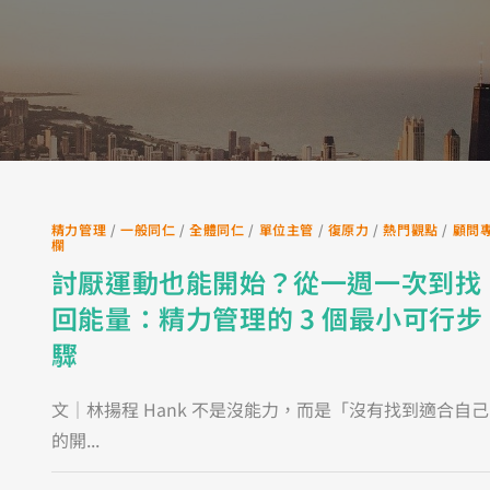
精力管理
/
一般同仁
/
全體同仁
/
單位主管
/
復原力
/
熱門觀點
/
顧問
欄
討厭運動也能開始？從一週一次到找
回能量：精力管理的 3 個最小可行步
驟
文｜林揚程 Hank 不是沒能力，而是「沒有找到適合自己
的開...