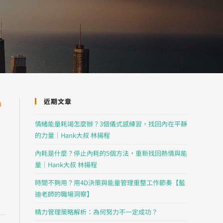
近期文章
專
情緒能量耗竭怎麼辦？3個儀式感練習，找回內在平靜
的力量｜Hank大叔 林揚程
內耗是什麼？停止內耗的5個方法，重新找回熱情與能
量｜Hank大叔 林揚程
時間不夠用？用4D決策與能量管理重整工作節奏【藍
迪老師的職場洞察】
精力管理策略解析：為何努力不一定成功？