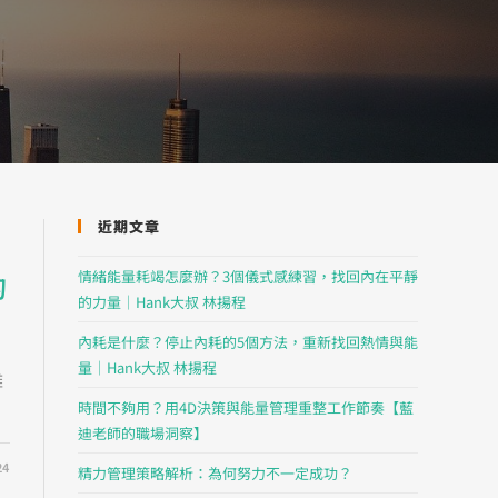
近期文章
情緒能量耗竭怎麼辦？3個儀式感練習，找回內在平靜
的
的力量｜Hank大叔 林揚程
內耗是什麼？停止內耗的5個方法，重新找回熱情與能
量｜Hank大叔 林揚程
難
時間不夠用？用4D決策與能量管理重整工作節奏【藍
迪老師的職場洞察】
24
精力管理策略解析：為何努力不一定成功？