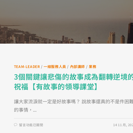
TEAM-LEADER
/
一線服務人員
/
內部講師
/
業務
3個關鍵讓悲傷的故事成為翻轉逆境
祝福【有故事的領導課堂】
讓大家流淚就一定是好故事嗎？ 說故事還真的不是件困
的事情，...
留言功能已關閉
14 11 月, 20