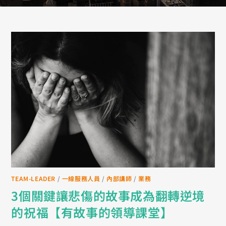
TEAM-LEADER
/
一線服務人員
/
內部講師
/
業務
3個關鍵讓悲傷的故事成為翻轉逆境
的祝福【有故事的領導課堂】