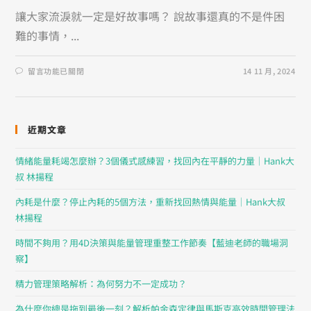
讓大家流淚就一定是好故事嗎？ 說故事還真的不是件困
難的事情，...
留言功能已關閉
14 11 月, 2024
近期文章
情緒能量耗竭怎麼辦？3個儀式感練習，找回內在平靜的力量｜Hank大
叔 林揚程
內耗是什麼？停止內耗的5個方法，重新找回熱情與能量｜Hank大叔
林揚程
時間不夠用？用4D決策與能量管理重整工作節奏【藍迪老師的職場洞
察】
精力管理策略解析：為何努力不一定成功？
為什麼你總是拖到最後一刻？解析帕金森定律與馬斯克高效時間管理法