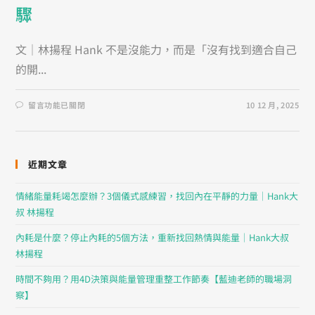
驟
文｜林揚程 Hank 不是沒能力，而是「沒有找到適合自己
的開...
留言功能已關閉
10 12 月, 2025
近期文章
情緒能量耗竭怎麼辦？3個儀式感練習，找回內在平靜的力量｜Hank大
叔 林揚程
內耗是什麼？停止內耗的5個方法，重新找回熱情與能量｜Hank大叔
林揚程
時間不夠用？用4D決策與能量管理重整工作節奏【藍迪老師的職場洞
察】