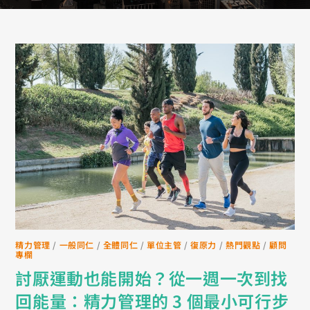
精力管理
/
一般同仁
/
全體同仁
/
單位主管
/
復原力
/
熱門觀點
/
顧問
專欄
討厭運動也能開始？從一週一次到找
回能量：精力管理的 3 個最小可行步