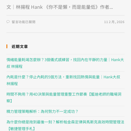
文｜林揚程 Hank 《你不是懶，而是能量低》作者...
留言功能已關閉
11 2 月, 2026
近期文章
情緒能量耗竭怎麼辦？3個儀式感練習，找回內在平靜的力量｜Hank大
叔 林揚程
內耗是什麼？停止內耗的5個方法，重新找回熱情與能量｜Hank大叔
林揚程
時間不夠用？用4D決策與能量管理重整工作節奏【藍迪老師的職場洞
察】
精力管理策略解析：為何努力不一定成功？
為什麼你總是拖到最後一刻？解析帕金森定律與馬斯克高效時間管理法
【敏捷管理手札】