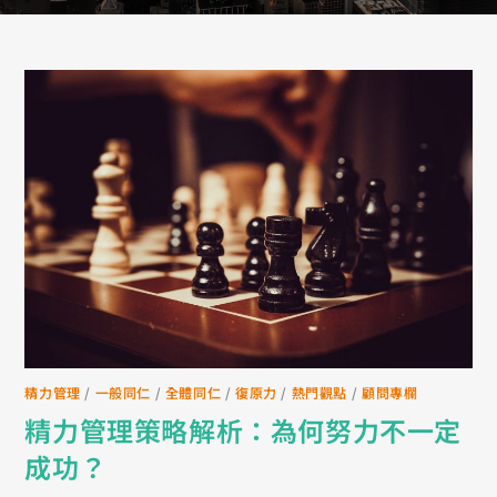
精力管理
/
一般同仁
/
全體同仁
/
復原力
/
熱門觀點
/
顧問專欄
精力管理策略解析：為何努力不一定
成功？