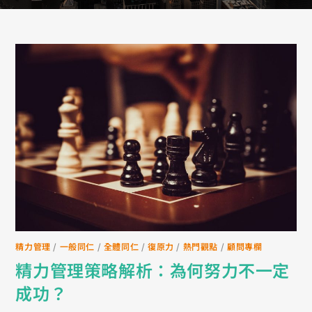
精力管理
/
一般同仁
/
全體同仁
/
復原力
/
熱門觀點
/
顧問專欄
精力管理策略解析：為何努力不一定
成功？