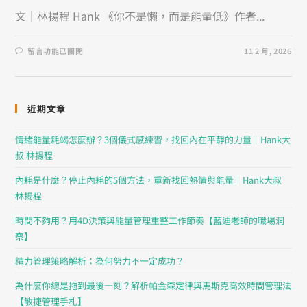
文｜林揚程 Hank 《你不是懶，而是能量低》作者...
留言功能已關閉
11 2 月, 2026
近期文章
情緒能量耗竭怎麼辦？3個儀式感練習，找回內在平靜的力量｜Hank大
叔 林揚程
內耗是什麼？停止內耗的5個方法，重新找回熱情與能量｜Hank大叔
林揚程
時間不夠用？用4D決策與能量管理重整工作節奏【藍迪老師的職場洞
察】
精力管理策略解析：為何努力不一定成功？
為什麼你總是拖到最後一刻？解析帕金森定律與馬斯克高效時間管理法
【敏捷管理手札】