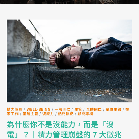
精力管理
/
WELL-BEING
/
一般同仁
/
主管
/
全體同仁
/
單位主管
/
在
家工作
/
基層主管
/
復原力
/
熱門觀點
/
顧問專欄
為什麼你不是沒能力，而是「沒
電」？｜精力管理崩盤的 7 大徵兆