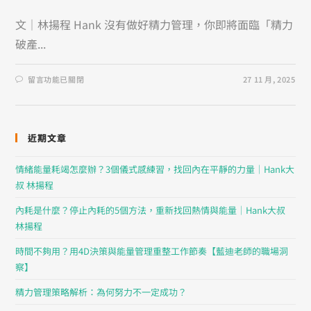
文｜林揚程 Hank 沒有做好精力管理，你即將面臨「精力
破產...
留言功能已關閉
27 11 月, 2025
近期文章
情緒能量耗竭怎麼辦？3個儀式感練習，找回內在平靜的力量｜Hank大
叔 林揚程
內耗是什麼？停止內耗的5個方法，重新找回熱情與能量｜Hank大叔
林揚程
時間不夠用？用4D決策與能量管理重整工作節奏【藍迪老師的職場洞
察】
精力管理策略解析：為何努力不一定成功？