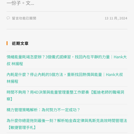
一份子。文...
留言功能已關閉
13 11 月, 2024
近期文章
情緒能量耗竭怎麼辦？3個儀式感練習，找回內在平靜的力量｜Hank大
叔 林揚程
內耗是什麼？停止內耗的5個方法，重新找回熱情與能量｜Hank大叔
林揚程
時間不夠用？用4D決策與能量管理重整工作節奏【藍迪老師的職場洞
察】
精力管理策略解析：為何努力不一定成功？
為什麼你總是拖到最後一刻？解析帕金森定律與馬斯克高效時間管理法
【敏捷管理手札】