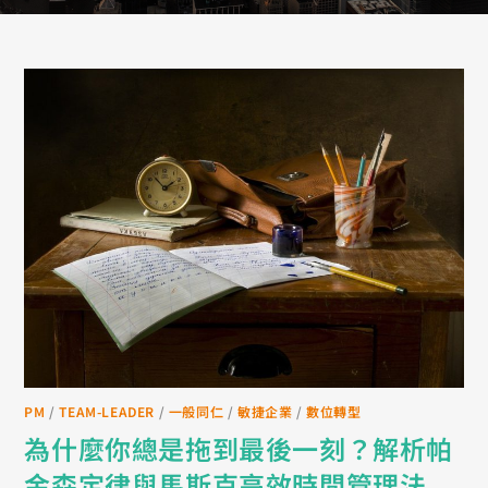
PM
/
TEAM-LEADER
/
一般同仁
/
敏捷企業
/
數位轉型
為什麼你總是拖到最後一刻？解析帕
金森定律與馬斯克高效時間管理法