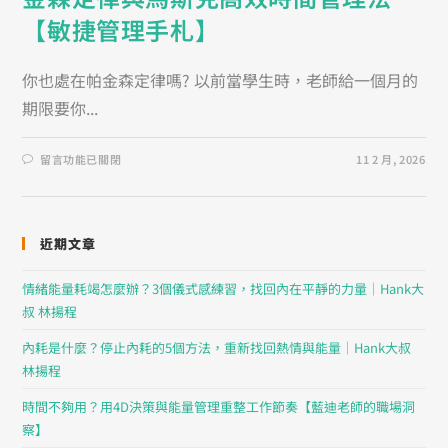
【敏捷管理手札】
你也處在帕金森定律嗎? 以前當學生時，老師給一個月的
期限要你...
留言功能已關閉
11 2 月, 2026
近期文章
情緒能量耗竭怎麼辦？3個儀式感練習，找回內在平靜的力量｜Hank大
叔 林揚程
內耗是什麼？停止內耗的5個方法，重新找回熱情與能量｜Hank大叔
林揚程
時間不夠用？用4D決策與能量管理重整工作節奏【藍迪老師的職場洞
察】