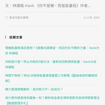
文｜林揚程 Hank 《你不是懶，而是能量低》作者...
留言功能已關閉
11 2 月, 2026
近期文章
情緒能量耗竭怎麼辦？3個儀式感練習，找回內在平靜的力量｜Hank大
叔 林揚程
內耗是什麼？停止內耗的5個方法，重新找回熱情與能量｜Hank大叔
林揚程
時間不夠用？用4D決策與能量管理重整工作節奏【藍迪老師的職場洞
察】
精力管理策略解析：為何努力不一定成功？
為什麼你總是拖到最後一刻？解析帕金森定律與馬斯克高效時間管理法
【敏捷管理手札】