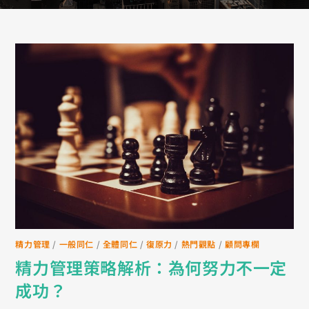
精力管理
/
一般同仁
/
全體同仁
/
復原力
/
熱門觀點
/
顧問專欄
精力管理策略解析：為何努力不一定
成功？