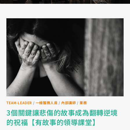
TEAM-LEADER
/
一線服務人員
/
內部講師
/
業務
3個關鍵讓悲傷的故事成為翻轉逆境
的祝福【有故事的領導課堂】