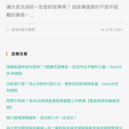
讓大家流淚就一定是好故事嗎？ 說故事還真的不是件困
難的事情，...
留言功能已關閉
14 11 月, 2024
近期文章
情緒能量耗竭怎麼辦？3個儀式感練習，找回內在平靜的力量｜Hank大
叔 林揚程
內耗是什麼？停止內耗的5個方法，重新找回熱情與能量｜Hank大叔
林揚程
時間不夠用？用4D決策與能量管理重整工作節奏【藍迪老師的職場洞
察】
精力管理策略解析：為何努力不一定成功？
為什麼你總是拖到最後一刻？解析帕金森定律與馬斯克高效時間管理法