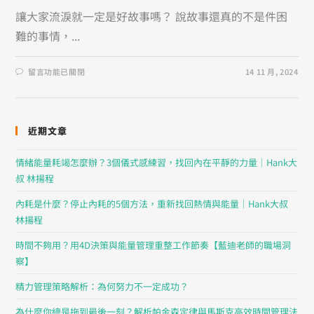
讓大家流淚就一定是好故事嗎？ 說故事還真的不是件困
難的事情，...
留言功能已關閉
14 11 月, 2024
近期文章
情緒能量耗竭怎麼辦？3個儀式感練習，找回內在平靜的力量｜Hank大
叔 林揚程
內耗是什麼？停止內耗的5個方法，重新找回熱情與能量｜Hank大叔
林揚程
時間不夠用？用4D決策與能量管理重整工作節奏【藍迪老師的職場洞
察】
精力管理策略解析：為何努力不一定成功？
為什麼你總是拖到最後一刻？解析帕金森定律與馬斯克高效時間管理法