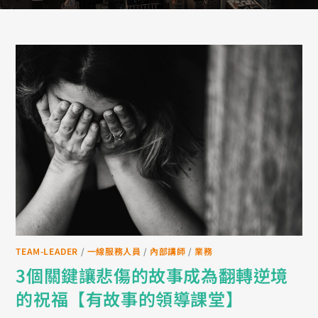
TEAM-LEADER
/
一線服務人員
/
內部講師
/
業務
3個關鍵讓悲傷的故事成為翻轉逆境
的祝福【有故事的領導課堂】