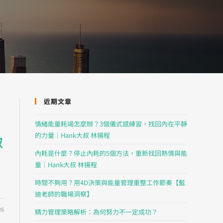
近期文章
情緒能量耗竭怎麼辦？3個儀式感練習，找回內在平靜
的力量｜Hank大叔 林揚程
叔
內耗是什麼？停止內耗的5個方法，重新找回熱情與能
量｜Hank大叔 林揚程
時間不夠用？用4D決策與能量管理重整工作節奏【藍
迪老師的職場洞察】
26
精力管理策略解析：為何努力不一定成功？