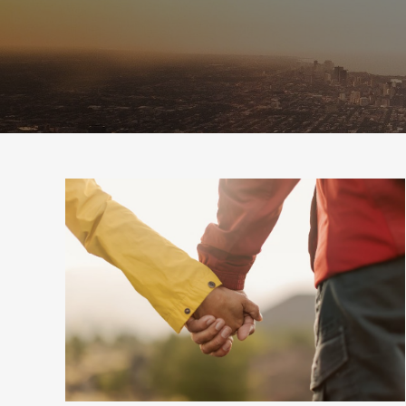
h
a
o
a
i
k
t
l