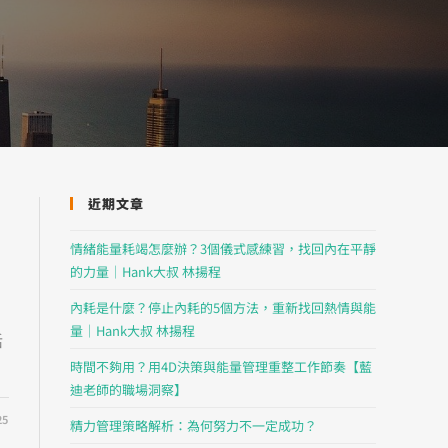
近期文章
情緒能量耗竭怎麼辦？3個儀式感練習，找回內在平靜
的力量｜Hank大叔 林揚程
內耗是什麼？停止內耗的5個方法，重新找回熱情與能
量｜Hank大叔 林揚程
活
時間不夠用？用4D決策與能量管理重整工作節奏【藍
迪老師的職場洞察】
25
精力管理策略解析：為何努力不一定成功？