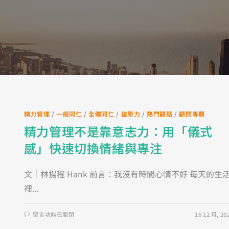
精力管理
/
一般同仁
/
全體同仁
/
復原力
/
熱門觀點
/
顧問專欄
精力管理不是靠意志力：用「儀式
感」快速切換情緒與專注
文｜林揚程 Hank 前言：我沒有時間心情不好 每天的生
裡...
留言功能已關閉
16 12 月, 20