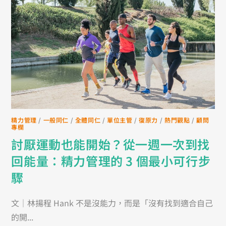
精力管理
/
一般同仁
/
全體同仁
/
單位主管
/
復原力
/
熱門觀點
/
顧問
專欄
討厭運動也能開始？從一週一次到找
回能量：精力管理的 3 個最小可行步
驟
文｜林揚程 Hank 不是沒能力，而是「沒有找到適合自己
的開...