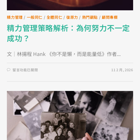
精力管理
/
一般同仁
/
全體同仁
/
復原力
/
熱門觀點
/
顧問專欄
精力管理策略解析：為何努力不一定
成功？
文｜林揚程 Hank 《你不是懶，而是能量低》作者...
留言功能已關閉
11 2 月, 2026