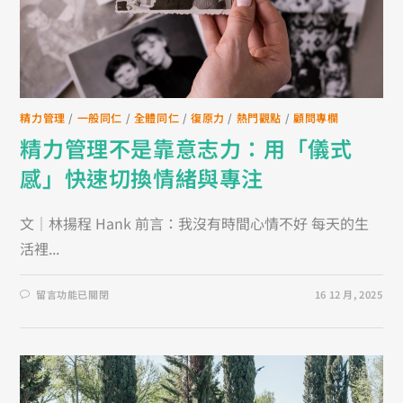
精力管理
/
一般同仁
/
全體同仁
/
復原力
/
熱門觀點
/
顧問專欄
精力管理不是靠意志力：用「儀式
感」快速切換情緒與專注
文｜林揚程 Hank 前言：我沒有時間心情不好 每天的生
活裡...
留言功能已關閉
16 12 月, 2025