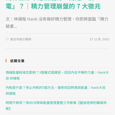
電」？｜精力管理崩盤的 7 大徵兆
文｜林揚程 Hank 沒有做好精力管理，你即將面臨「精力
破產...
留言功能已關閉
27 11 月, 2025
近期文章
情緒能量耗竭怎麼辦？3個儀式感練習，找回內在平靜的力量｜Hank大
叔 林揚程
內耗是什麼？停止內耗的5個方法，重新找回熱情與能量｜Hank大叔
林揚程
時間不夠用？用4D決策與能量管理重整工作節奏【藍迪老師的職場洞
察】