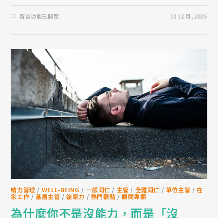
留言功能已關閉
10 12 月, 2025
精力管理
/
WELL-BEING
/
一般同仁
/
主管
/
全體同仁
/
單位主管
/
在
家工作
/
基層主管
/
復原力
/
熱門觀點
/
顧問專欄
為什麼你不是沒能力，而是「沒