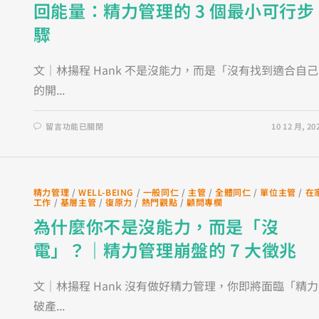
回能量：精力管理的 3 個最小可行步
驟
文｜林揚程 Hank 不是沒能力，而是「沒有找到適合自己
的開...
留言功能已關閉
10 12 月, 20
精力管理
/
WELL-BEING
/
一般同仁
/
主管
/
全體同仁
/
單位主管
/
在
工作
/
基層主管
/
復原力
/
熱門觀點
/
顧問專欄
為什麼你不是沒能力，而是「沒
電」？｜精力管理崩盤的 7 大徵兆
文｜林揚程 Hank 沒有做好精力管理，你即將面臨「精力
破產...