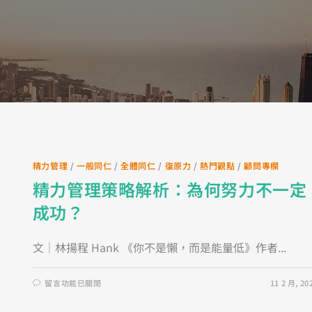
精力管理
/
一般同仁
/
全體同仁
/
復原力
/
熱門觀點
/
顧問專欄
精力管理策略解析：為何努力不一定
成功？
文｜林揚程 Hank 《你不是懶，而是能量低》作者...
留言功能已關閉
11 2 月, 20