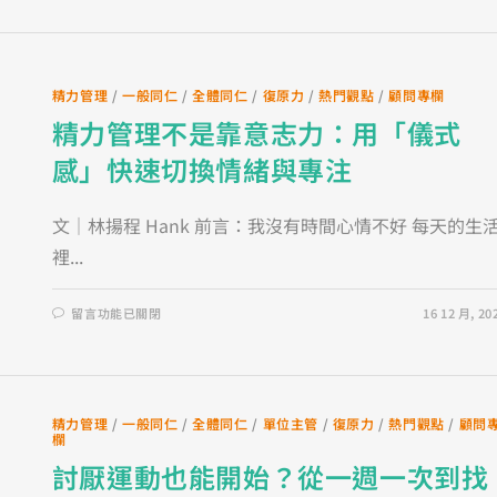
精力管理
/
一般同仁
/
全體同仁
/
復原力
/
熱門觀點
/
顧問專欄
精力管理不是靠意志力：用「儀式
感」快速切換情緒與專注
文｜林揚程 Hank 前言：我沒有時間心情不好 每天的生
裡...
留言功能已關閉
16 12 月, 20
精力管理
/
一般同仁
/
全體同仁
/
單位主管
/
復原力
/
熱門觀點
/
顧問
欄
討厭運動也能開始？從一週一次到找