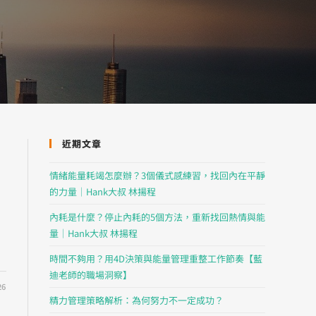
近期文章
情緒能量耗竭怎麼辦？3個儀式感練習，找回內在平靜
的力量｜Hank大叔 林揚程
內耗是什麼？停止內耗的5個方法，重新找回熱情與能
量｜Hank大叔 林揚程
時間不夠用？用4D決策與能量管理重整工作節奏【藍
迪老師的職場洞察】
26
精力管理策略解析：為何努力不一定成功？